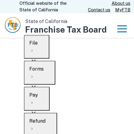
Official website of the
About us
Skip
CA.gov
State of California
Contact us
MyFTB
to
Main
State of California
Franchise Tax Board
Content
Men
File
Men
Custom Google Search
Overview
Forms
Submit
Personal
Overview
Business
Pay
Search
Ways to file
Overview
What’s new
Refund
When to file
Payment options
Draft forms