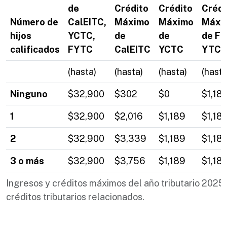
de
Crédito
Crédito
Crédi
Número de
CalEITC,
Máximo
Máximo
Máxi
hijos
YCTC,
de
de
de F
calificados
FYTC
CalEITC
YCTC
YTC
*
(hasta)
(hasta)
(hasta)
(hasta
Ninguno
$32,900
$302
$
0
$1,18
1
$32,900
$2,016
$
1,189
$1,18
2
$32,900
$3,339
$
1,189
$1,18
3 o más
$32,900
$3,756
$
1,189
$1,18
Ingresos y créditos máximos del año tributario 2025
créditos tributarios relacionados.