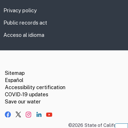
Privacy policy
Public records act
Acceso al idioma
CA.gov
Social media links
Sitemap
Español
Accessibility certification
COVID-19 updates
Save our water
Facebook
X, formerly Twitter
Instagram
LinkedIn
YouTube
©
2026
State of California