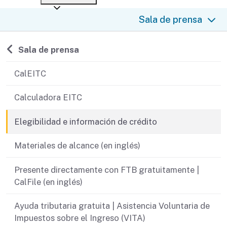
After you file
Where’s my refund?
Sala de prensa
Third-party payments
Changes
Didn’t file?
For businesses
Penalties and interest
en español
Back to
Sala de prensa
Help
Collections
CalEITC
Withholding
Calculadora EITC
If you cannot pay
Elegibilidad e información de crédito
Materiales de alcance (en inglés)
Presente directamente con FTB gratuitamente |
CalFile (en inglés)
Ayuda tributaria gratuita | Asistencia Voluntaria de
Impuestos sobre el Ingreso (VITA)