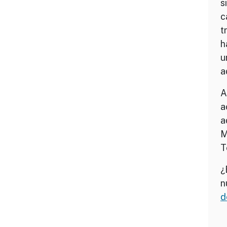
s
c
t
h
u
a
A
a
a
M
T
¿
n
d