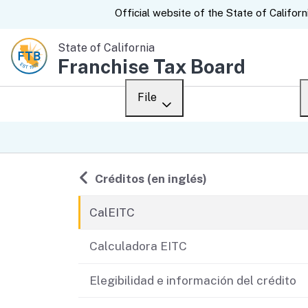
CA.gov
Official website of the
State of Californ
State of California
Franchise Tax Board
File
Overview
Custom Google Sear
Personal
Regresar a
Créditos (en inglés)
Business
CalEITC
Ways to file
Calculadora EITC
When to file
Elegibilidad e información del crédito
After you file