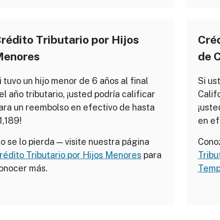
rédito Tributario por Hijos
Créd
Menores
de 
i tuvo un hijo menor de 6 años al final
Si us
el año tributario, ¡usted podría calificar
Calif
ara un reembolso en efectivo de hasta
¡uste
1,189!
en ef
o se lo pierda — visite nuestra página
Cono
rédito Tributario por Hijos Menores
para
Tribu
onocer más.
Temp