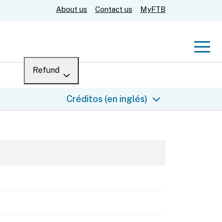
About us
Contact us
MyFTB
Men
Refund
Menu
Where’s my refund?
Créditos (en inglés)
For businesses
Submit
Help