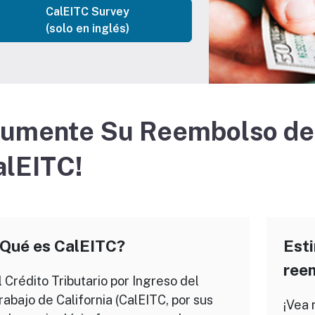
CalEITC Survey
(solo en inglés)
Aumente Su Reembolso de
alEITC!
Qué es CalEITC?
Esti
ree
l Crédito Tributario por Ingreso del
rabajo de California (CalEITC, por sus
¡Vea 