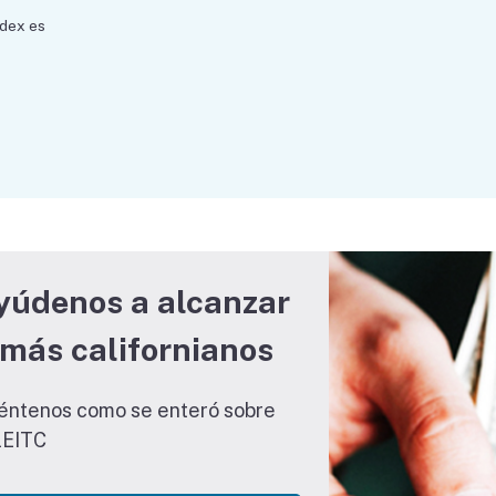
ndex es
yúdenos a alcanzar
 más californianos
éntenos como se enteró sobre
lEITC