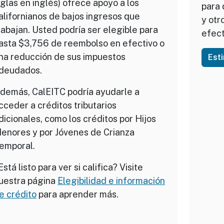
iglas en inglés) ofrece apoyo a los
para 
alifornianos de bajos ingresos que
y otr
rabajan. Usted podría ser elegible para
efect
asta $3,756 de reembolso en efectivo o
na reducción de sus impuestos
Est
deudados.
demás, CalEITC podría ayudarle a
cceder a créditos tributarios
dicionales, como los créditos por Hijos
enores y por Jóvenes de Crianza
emporal.
Está listo para ver si califica? Visite
uestra página
Elegibilidad e información
e crédito
para aprender más.