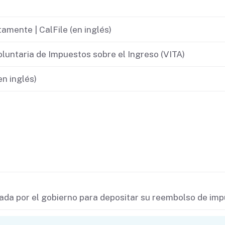
If you cannot pay
mente | CalFile (en inglés)
Voluntaria de Impuestos sobre el Ingreso (VITA)
n inglés)
da por el gobierno para depositar su reembolso de im