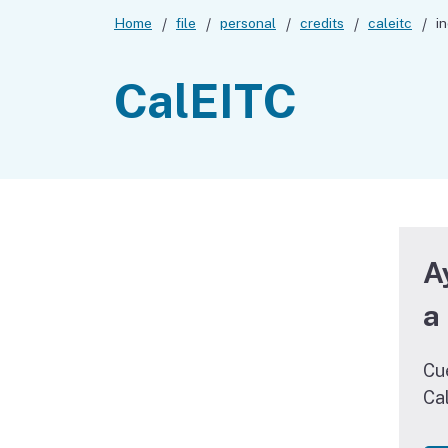
Home
file
personal
credits
caleitc
i
CalEITC
A
a
Cu
Ca