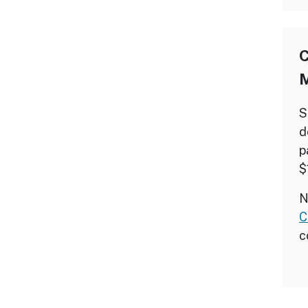
C
S
d
p
$
N
C
c