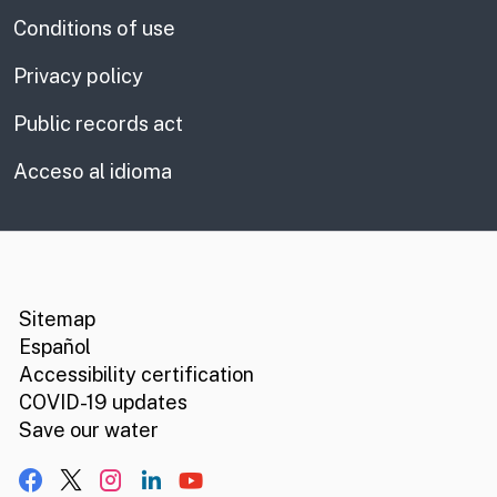
Conditions of use
Privacy policy
Public records act
Acceso al idioma
CA.gov
Social media links
Sitemap
Español
Accessibility certification
COVID-19 updates
Save our water
Facebook
X, formerly Twitter
Instagram
LinkedIn
YouTube