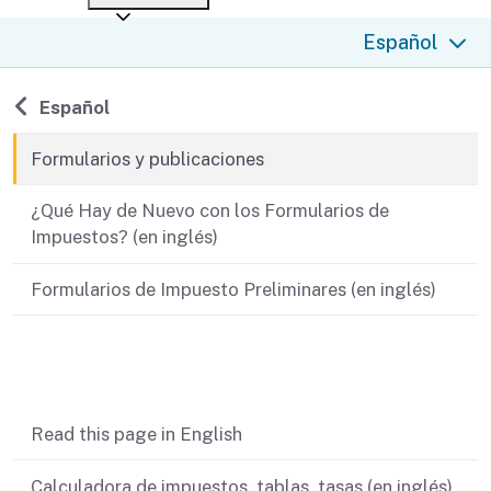
After you file
Where’s my refund?
Español
Third-party payments
Changes
Didn’t file?
For businesses
Penalties and interest
en español
Regresar a la página principal en
Español
Help
Collections
Formularios y publicaciones
Withholding
¿Qué Hay de Nuevo con los Formularios de
Impuestos? (en inglés)
If you cannot pay
Formularios de Impuesto Preliminares (en inglés)
Contenido relacionado
Read this page in English
Calculadora de impuestos, tablas, tasas (en inglés)