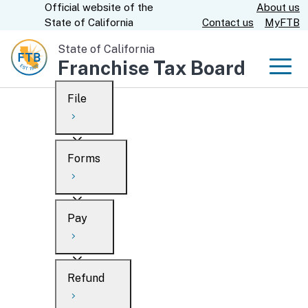
Official website of the
About us
Skip
CA.gov
State of California
Contact us
MyFTB
to
Main
State of California
Franchise Tax Board
Content
Men
File
Men
Custom Google Search
Overview
Forms
Submit
Personal
Overview
Business
Pay
Search
Ways to file
Overview
What’s new
Refund
When to file
Payment options
Draft forms