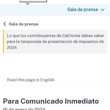
After you file
Where’s my refund?
Sala de prensa
Third-party payments
Changes
Didn’t file?
For businesses
Penalties and interest
en español
Back to
Sala de prensa
Help
Collections
Lo que los contribuyentes de California deben saber
para la temporada de presentación de impuestos de
Withholding
2024
If you cannot pay
Contenido relacionado
Read this page in English
Para Comunicado Inmediato
16 de enero de 2024