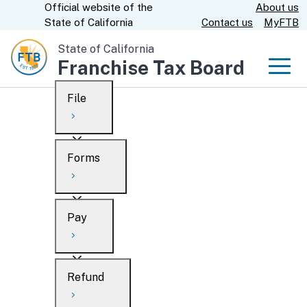
Official website of the
About us
Skip
CA.gov
State of California
Contact us
MyFTB
to
Main
State of California
Franchise Tax Board
Content
Men
File
Men
Custom Google Search
Overview
Forms
Submit
Personal
Overview
Business
Pay
Search
Ways to file
Overview
What’s new
Refund
When to file
Payment options
Draft forms