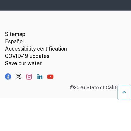
CA.gov
Social media links
Sitemap
Español
Accessibility certification
COVID-19 updates
Save our water
Facebook
X, formerly Twitter
Instagram
LinkedIn
YouTube
©
2026
State of California
B