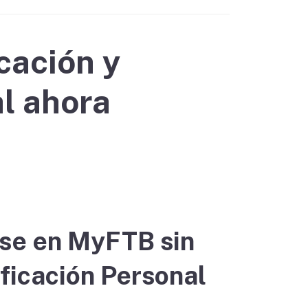
icación y
l ahora
rse en MyFTB sin
ficación Personal