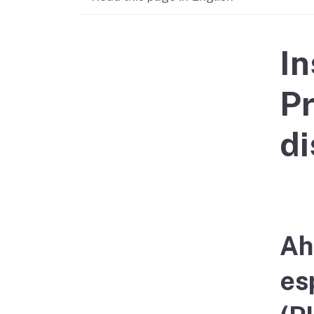
Didn’t file?
In
Pr
di
Ah
es