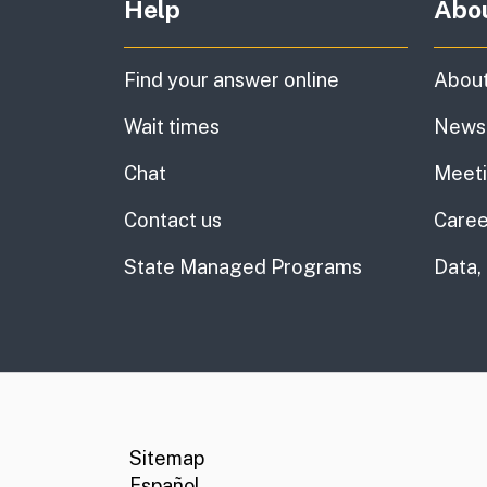
Help
Abo
Find your answer online
About
Wait times
News
Chat
Meet
Contact us
Caree
State Managed Programs
Data,
CA.gov
Social media links
Sitemap
Español