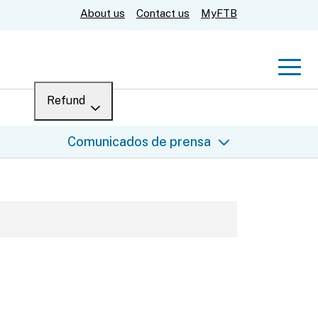
About us
Contact us
MyFTB
Men
Refund
Menu
Where’s my refund?
Comunicados de prensa
For businesses
Submit
Help