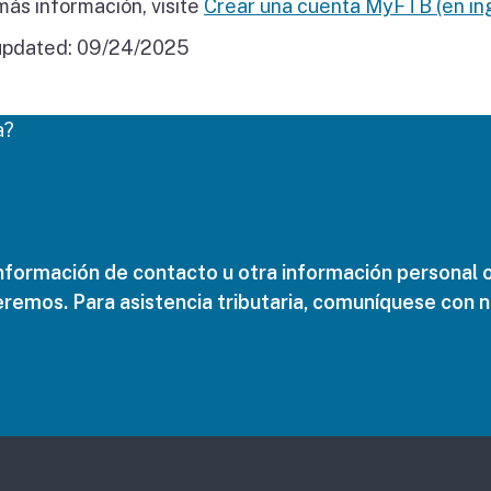
más información, visite
Crear una cuenta MyFTB (en in
updated:
09/24/2025
a?
nformación de contacto u otra información personal o
remos. Para asistencia tributaria, comuníquese con no
ish)