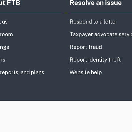
ut FTB
Resolve an issue
 us
Respond to a letter
room
Taxpayer advocate servi
ings
Report fraud
rs
Report identity theft
 reports, and plans
Website help