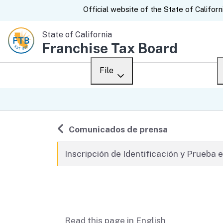
CA.gov
Official website of the
State of Californ
State of California
Franchise Tax Board
File
Overview
Custom Google Sear
Personal
Regrasar a
Comunicados de prensa
Business
Inscripción de Identificación y Prueba 
Ways to file
Contenido relacionado
When to file
After you file
Read this page in English