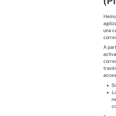
(P
Hemos
agili
una c
corre
A par
activ
correo
travé
acces
Si
L
ne
co